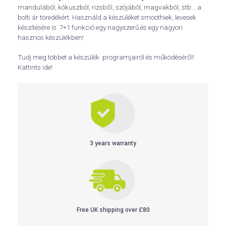
mandulából, kókuszból, rizsből, szójából, magvakból, stb… a
bolti ár töredékért. Használd a készüléket smoothiek, levesek
készítésére is. 7+1 funkció egy nagyszerű és egy nagyon
hasznos készülékben!
Tudj meg többet a készülék programjairól és működéséről!
Kattints ide!
3 years warranty
Free UK shipping over £80