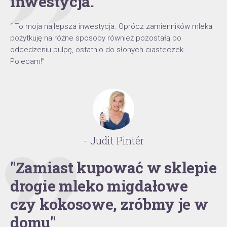
inwestycja."
“ To moja najlepsza inwestycja. Oprócz zamienników mleka
pożytkuję na różne sposoby również pozostałą po
odcedzeniu pulpę, ostatnio do słonych ciasteczek.
Polecam!”
- Judit Pintér
"Zamiast kupować w sklepie
drogie mleko migdałowe
czy kokosowe, zróbmy je w
domu"