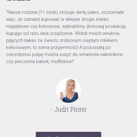
“Nasza rodzina (11 osób) stosuje dietę paleo, zrozumiałe
więc, że zamiast kupować w sklepie drogie mleko
migdałowe czy kokosowe, wybraliśmy domową produkcję,
kupując od razu dwa urządzenia. Widok moich wnuków,
pijących kakao ze świeżo zrobionym ciepłym mlekiem
kokosowym, to sama przyjemność! A pozostałą po
odcedzeniu pulpę można zużyć do smażenia naleśników
czy pieczenia babek, muffinków!”
- Judit Pintér