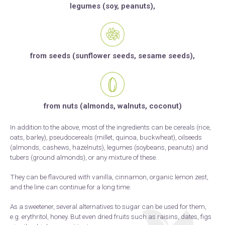
legumes (soy, peanuts),
from seeds (sunflower seeds, sesame seeds),
from nuts (almonds, walnuts, coconut)
In addition to the above, most of the ingredients can be cereals (rice,
oats, barley), pseudocereals (millet, quinoa, buckwheat), oilseeds
(almonds, cashews, hazelnuts), legumes (soybeans, peanuts) and
tubers (ground almonds), or any mixture of these.
They can be flavoured with vanilla, cinnamon, organic lemon zest,
and the line can continue for a long time.
As a sweetener, several alternatives to sugar can be used for them,
e.g. erythritol, honey. But even dried fruits such as raisins, dates, figs