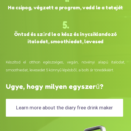
Ha csipog, végzett a program, vedd le a tetejét
Öntsd és szűrd le a kész és ínycsiklandozó
italodat, smoothiedat, levesed
Készítsd el otthon egészséges, vegán, növényi alapú italodat,
smoothiedat, levesedet 5 könnyű lépésből, a bolti ár töredékéért.
Ugye, hogy milyen egyszerű?
Learn more about the diary free drink maker