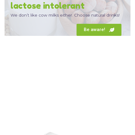
paleo lifestyle
We don’t like cow milks either. Choose natural drinks!
Be aware!