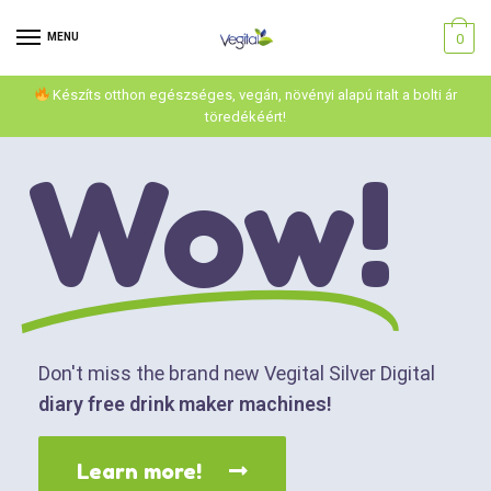
MENU
0
Készíts otthon egészséges, vegán, növényi alapú italt a bolti ár
töredékéért!
Wow!
Don't miss the brand new Vegital Silver Digital
diary free drink maker machines!
Learn more!